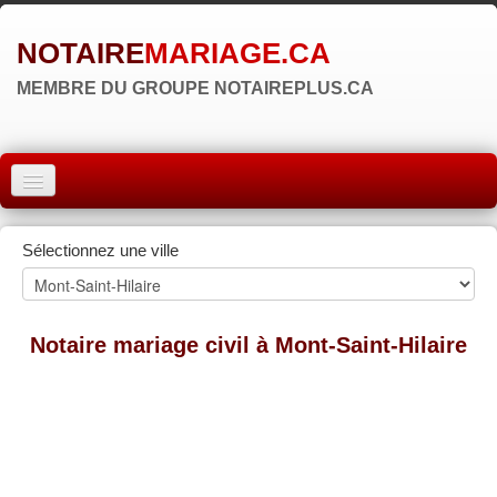
NOTAIRE
MARIAGE.CA
MEMBRE DU GROUPE NOTAIREPLUS.CA
ACCUEIL
Sélectionnez une ville
MONTRÉAL
QUÉBEC
Notaire mariage civil à Mont-Saint-Hilaire
LAVAL
RÉGIONS
▼
ZONE NOTAIRE
▼