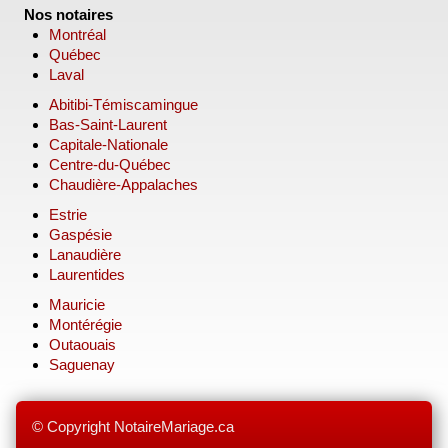
Nos notaires
Montréal
Québec
Laval
Abitibi-Témiscamingue
Bas-Saint-Laurent
Capitale-Nationale
Centre-du-Québec
Chaudière-Appalaches
Estrie
Gaspésie
Lanaudière
Laurentides
Mauricie
Montérégie
Outaouais
Saguenay
© Copyright NotaireMariage.ca