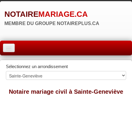
NOTAIRE
MARIAGE.CA
MEMBRE DU GROUPE NOTAIREPLUS.CA
ACCUEIL
Sélectionnez un arrondissement
MONTRÉAL
QUÉBEC
Notaire mariage civil à Sainte-Geneviève
LAVAL
RÉGIONS
▼
ZONE NOTAIRE
▼